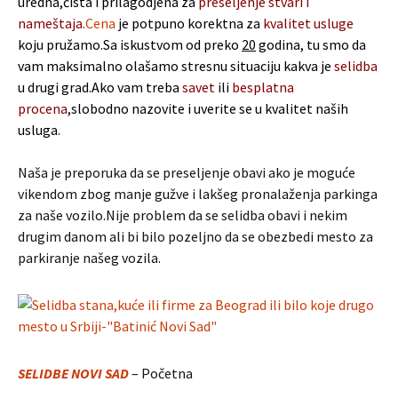
uredna,čista i prilagodjena za
preseljenje stvari i
nameštaja.
Cena
je potpuno korektna za
kvalitet usluge
koju pružamo.Sa iskustvom od preko
20
godina, tu smo da
vam maksimalno olašamo stresnu situaciju kakva je
selidba
u drugi grad.Ako vam treba
savet
ili
besplatna
procena
,slobodno nazovite i uverite se u kvalitet naših
usluga.
Naša je preporuka da se preseljenje obavi ako je moguće
vikendom zbog manje gužve i lakšeg pronalaženja parkinga
za naše vozilo.Nije problem da se selidba obavi i nekim
drugim danom ali bi bilo pozeljno da se obezbedi mesto za
parkiranje našeg vozila.
SELIDBE NOVI SAD
– Početna