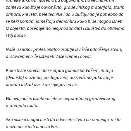
zahteva kao što je odvoz šuta, građevinskog materijala, starih
ormara, kreveta, bele tehnike i dr. U slučaju da je potrebno da
se neki komad nameštaja demontira kako bi se mogao izneti
iz objekta, posedujemo neophodan alat i iskustvo da obavimo
i taj posao.
Naše iskusno i profesionalno osoblje izvršiće odnošenje stvari,
a istovremeno će uštedeti Vaše vreme i novac.
Kako biste sprečili da se otpad gomila na Vašem imanju
(dvorištu) možemo, po dogovoru, da izvršimo pakovanje
otpada u džakove kao i njegov odvoz.
N
a ovaj način oslobodićete se nepotrebnog građevinskog
materijala i šuta.
Ako niste u mogućnosti da odvezete stvari na deponiju, mi to
možemo učiniti umesto Vas.