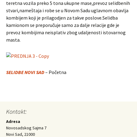
teretna vozila preko 5 tona ukupne mase,prevoz selidbenih
stvari,nameštaja i robe se u Novom Sadu uglavnom obavlja
kombijem koji je prilagodjen za takve poslove.Selidba
kamionom se preporučuje samo za dalje relacije gde je
prevoz kombijima neisplativ zbog udaljenosti istovarnog
masta.
SELIDBE NOVI SAD
– Početna
Kontakt:
Adresa
Novosadskog Sajma 7
Novi Sad, 21000