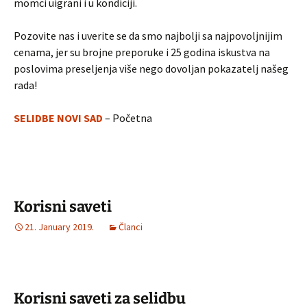
momci uigrani i u kondiciji.
Pozovite nas i uverite se da smo najbolji sa najpovoljnijim
cenama, jer su brojne preporuke i 25 godina iskustva na
poslovima preseljenja više nego dovoljan pokazatelj našeg
rada!
SELIDBE NOVI SAD
– Početna
Korisni saveti
21. January 2019.
Članci
Korisni saveti za selidbu