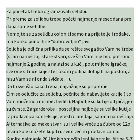
Za početak treba ogranizovati selidbu.
Pripreme za selidbu treba početi najmanje mesec dana pre
dana same selidbe.
Nemojte se za selidbu osloniti samo na prijatelje i rođake,
ma koliko puno ih se “dobrovoljno” javi.
Selidba je odlična prilika da se rešite svega što Vam ne treba
(stari nameštaj, stare stvari, sve što Vam nije bilo potrbno
najmanje 2 godine, a nalazi se u kući, polomljene igračke,
sve one sitnice koje ste tokom godina dobijali na poklon, a
nisu Vam se ni onda sviđale…).
Da bi sve išlo kako treba, najvažnije su pripreme:
Čim se odlučite za selidbu, počnite da nabavljate kutije ( to
Vam možemo i mi obezbediti). Najbolje su kutije od pića, jer
su čvrste. Za garderobu i posteljinu najbolje su velike kutije
iz prodavnica konfekcije, elektro uređaja, salona nameštaja.
Alternativa za meke stvari su i velike vreće za đubre od 12o
litara koje možete kupiti u svim većim prodavnicama.
Kupite najmanje 20 širokih smeđih lepljivih traka, širine 5-7