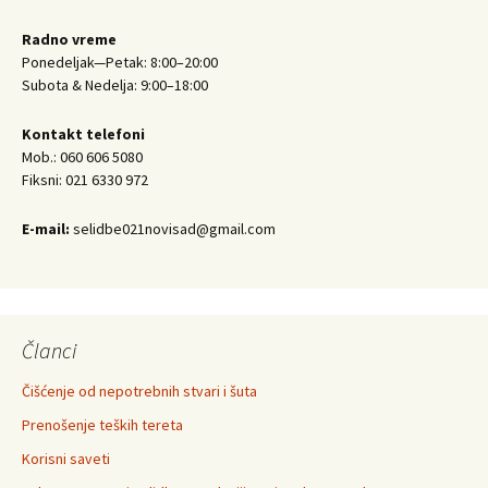
Radno vreme
Ponedeljak—Petak: 8:00–20:00
Subota & Nedelja: 9:00–18:00
Kontakt telefoni
Mob.: 060 606 5080
Fiksni: 021 6330 972
E-mail:
selidbe021novisad@gmail.com
Članci
Čišćenje od nepotrebnih stvari i šuta
Prenošenje teških tereta
Korisni saveti