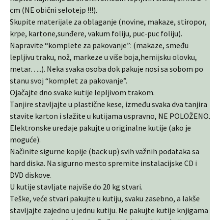
cm (NE obični selotejp !!!).
Skupite materijale za oblaganje (novine, makaze, stiropor,
krpe, kartone,sunđere, vakum foliju, puc-puc foliju).
Napravite “komplete za pakovanje”: (makaze, smeđu
lepljivu traku, nož, markeze u više boja,hemijsku olovku,
metar…..). Neka svaka osoba dok pakuje nosi sa sobom po
stanu svoj “komplet za pakovanje”.
Ojačajte dno svake kutije lepljivom trakom.
Tanjire stavljajte u plastične kese, između svaka dva tanjira
stavite karton i slažite u kutijama uspravno, NE POLOŽENO.
Elektronske uređaje pakujte u originalne kutije (ako je
moguće).
Načinite sigurne kopije (back up) svih važnih podataka sa
hard diska. Na sigurno mesto spremite instalacijske CD i
DVD diskove.
U kutije stavljate najviše do 20 kg stvari.
Teške, veće stvari pakujte u kutiju, svaku zasebno, a lakše
stavljajte zajedno u jednu kutiju. Ne pakujte kutije knjigama