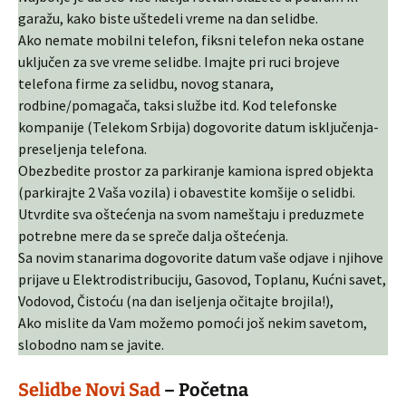
garažu, kako biste uštedeli vreme na dan selidbe.
Ako nemate mobilni telefon, fiksni telefon neka ostane
uključen za sve vreme selidbe. Imajte pri ruci brojeve
telefona firme za selidbu, novog stanara,
rodbine/pomagača, taksi službe itd. Kod telefonske
kompanije (Telekom Srbija) dogovorite datum isključenja-
preseljenja telefona.
Obezbedite prostor za parkiranje kamiona ispred objekta
(parkirajte 2 Vaša vozila) i obavestite komšije o selidbi.
Utvrdite sva oštećenja na svom nameštaju i preduzmete
potrebne mere da se spreče dalja oštećenja.
Sa novim stanarima dogovorite datum vaše odjave i njihove
prijave u Elektrodistribuciju, Gasovod, Toplanu, Kućni savet,
Vodovod, Čistoću (na dan iseljenja očitajte brojila!),
Ako mislite da Vam možemo pomoći još nekim savetom,
slobodno nam se javite.
Selidbe Novi Sad
– Početna