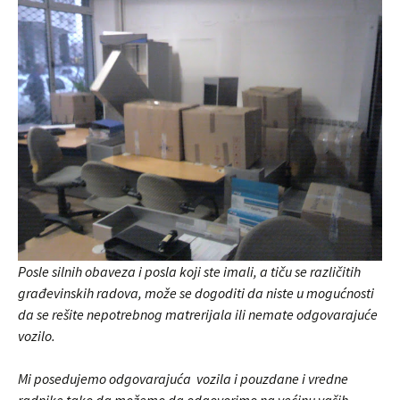
Posle silnih obaveza i posla koji ste imali, a tiču se različitih
građevinskih radova, može se dogoditi da niste u mogućnosti
da se rešite nepotrebnog matrerijala ili nemate odgovarajuće
vozilo.
Mi posedujemo odgovarajuća vozila i pouzdane i vredne
radnike tako da možemo da odgovorimo na većinu vaših