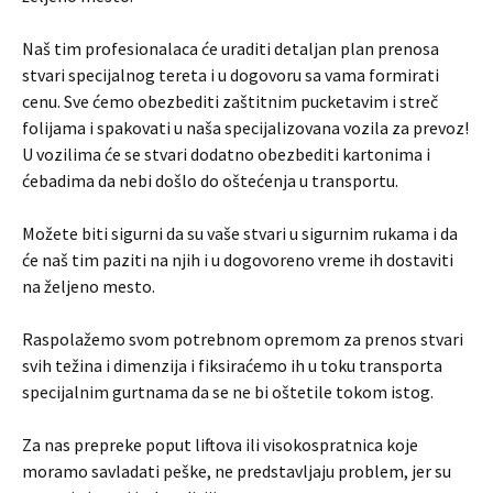
Naš tim profesionalaca će uraditi detaljan plan prenosa
stvari specijalnog tereta i u dogovoru sa vama formirati
cenu. Sve ćemo obezbediti zaštitnim pucketavim i streč
folijama i spakovati u naša specijalizovana vozila za prevoz!
U vozilima će se stvari dodatno obezbediti kartonima i
ćebadima da nebi došlo do oštećenja u transportu.
Možete biti sigurni da su vaše stvari u sigurnim rukama i da
će naš tim paziti na njih i u dogovoreno vreme ih dostaviti
na željeno mesto.
Raspolažemo svom potrebnom opremom za prenos stvari
svih težina i dimenzija i fiksiraćemo ih u toku transporta
specijalnim gurtnama da se ne bi oštetile tokom istog.
Za nas prepreke poput liftova ili visokospratnica koje
moramo savladati peške, ne predstavljaju problem, jer su