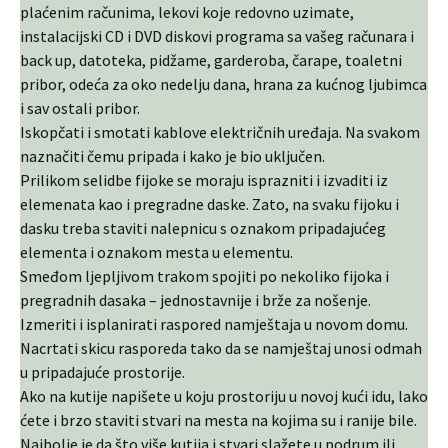
plaćenim računima, lekovi koje redovno uzimate,
instalacijski CD i DVD diskovi programa sa vašeg računara i
back up, datoteka, pidžame, garderoba, čarape, toaletni
pribor, odeća za oko nedelju dana, hrana za kućnog ljubimca
i sav ostali pribor.
Iskopčati i smotati kablove električnih uređaja. Na svakom
naznačiti čemu pripada i kako je bio uključen.
Prilikom selidbe fijoke se moraju isprazniti i izvaditi iz
elemenata kao i pregradne daske. Zato, na svaku fijoku i
dasku treba staviti nalepnicu s oznakom pripadajućeg
elementa i oznakom mesta u elementu.
Smeđom ljepljivom trakom spojiti po nekoliko fijoka i
pregradnih dasaka – jednostavnije i brže za nošenje.
Izmeriti i isplanirati raspored namještaja u novom domu.
Nacrtati skicu rasporeda tako da se namještaj unosi odmah
u pripadajuće prostorije.
Ako na kutije napišete u koju prostoriju u novoj kući idu, lako
ćete i brzo staviti stvari na mesta na kojima su i ranije bile.
Najbolje je da što više kutija i stvari slažete u podrum ili