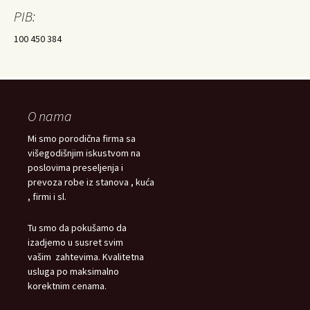
PIB:
100 450 384
O nama
Mi smo porodična firma sa
višegodišnjim iskustvom na
poslovima preseljenja i
prevoza robe iz stanova , kuća
, firmi i sl.
Tu smo da pokušamo da
izadjemo u susret svim
vašim zahtevima. Kvalitetna
usluga po maksimalno
korektnim cenama.