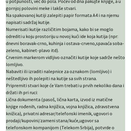
u potpunosti, već do pola. Počev od dna pakujte knjige, a u
gornjoj polovini meke i lakše stvari.
Na spakovanoj kutiji zalepiti papir formata A4 i na njemu
napisati sadržaj kutije.
Numerisati kutije različitim bojama, kako bi se moglo
odrediti u koju prostoriju u novoj kući ide koja kutija (npr:
dnevni boravak-crno, kuhinja i ostava-crveno,spavaća soba-
zeleno, kabinet-plavo itd).
Crvenim markerom vidljivo označiti kutije koje sadrže nešto
lomljivo.
Nabaviti ili izraditi nalepnice za oznakom (lomljivo) i
neštedljivo ih polepiti na kutije sa svih strana.
Pripremiti stvari koje će Vam trebati u prvih nekoliko dana i
držati ih pri ruci:
Lična dokumenta (pasoš, lična karta, izvod iz matične
knjige rođenih, radna knjižica, vojna knjižica, zdravstvena
knižica), privatni adresar/telefonski imenik, ugovori o
prodaji/kupovini/zameni stana/kuće,ugovor sa
telefonskom kompanijom (Telekom Srbija), potvrde o