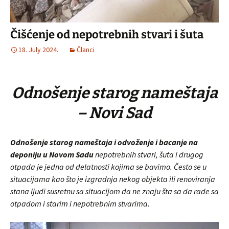
Čišćenje od nepotrebnih stvari i šuta
18. July 2024.
Članci
Odnošenje starog nameštaja
– Novi Sad
Odnošenje starog nameštaja i odvoženje i bacanje na
deponiju u Novom Sadu
nepotrebnih stvari, šuta i drugog
otpada je jedna od delatnosti kojima se bavimo. Često se u
situacijama kao što je izgradnja nekog objekta ili renoviranja
stana ljudi susretnu sa situacijom da ne znaju šta sa da rade sa
otpadom i starim i nepotrebnim stvarima.