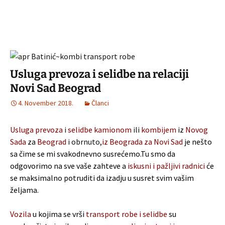
Usluga prevoza i selidbe na relaciji
Novi Sad Beograd
4. November 2018.
Članci
Usluga prevoza
i
selidbe
kamionom
ili
kombijem
iz
Novog
Sada
za
Beograd
i obrnuto,
iz
Beograda
za
Novi
Sad
je nešto
sa čime se mi svakodnevno susrećemo.Tu smo da
odgovorimo na sve vaše zahteve a
iskusni i
pažljivi
radnici
će
se maksimalno potruditi da izadju u susret svim vašim
željama.
Vozila
u kojima se vrši
transport robe i selidbe
su