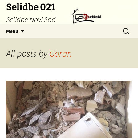
Skip
Selidbe 021
to
Selidbe Novi Sad
content
Search
Menu
for:
All posts by
Goran