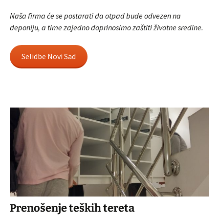
Naša firma će se postarati da otpad bude odvezen na
deponiju, a time zajedno doprinosimo zaštiti životne sredine.
Selidbe Novi Sad
Prenošenje teških tereta