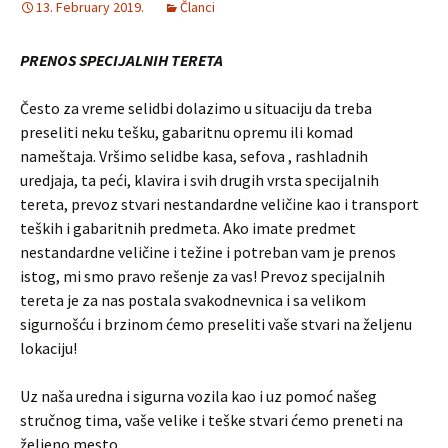
13. February 2019.
Članci
PRENOS SPECIJALNIH TERETA
Često za vreme selidbi dolazimo u situaciju da treba
preseliti neku tešku, gabaritnu opremu ili komad
nameštaja. Vršimo selidbe kasa, sefova , rashladnih
uredjaja, ta peći, klavira i svih drugih vrsta specijalnih
tereta, prevoz stvari nestandardne veličine kao i transport
teških i gabaritnih predmeta. Ako imate predmet
nestandardne veličine i težine i potreban vam je prenos
istog, mi smo pravo rešenje za vas! Prevoz specijalnih
tereta je za nas postala svakodnevnica i sa velikom
sigurnošću i brzinom ćemo preseliti vaše stvari na željenu
lokaciju!
Uz naša uredna i sigurna vozila kao i uz pomoć našeg
stručnog tima, vaše velike i teške stvari ćemo preneti na
željeno mesto.