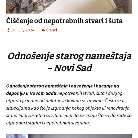
Čišćenje od nepotrebnih stvari i šuta
18. July 2024.
Članci
Odnošenje starog nameštaja
– Novi Sad
Odnošenje starog nameštaja i odvoženje i bacanje na
deponiju u Novom Sadu
nepotrebnih stvari, šuta i drugog
otpada je jedna od delatnosti kojima se bavimo. Često se u
situacijama kao što je izgradnja nekog objekta ili renoviranja
stana ljudi susretnu sa situacijom da ne znaju šta sa da rade sa
otpadom i starim i nepotrebnim stvarima.