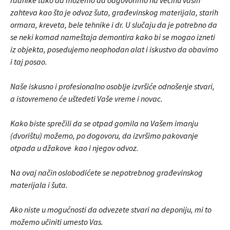
zahteva kao što je odvoz šuta, građevinskog materijala, starih
ormara, kreveta, bele tehnike i dr. U slučaju da je potrebno da
se neki komad nameštaja demontira kako bi se mogao izneti
iz objekta, posedujemo neophodan alat i iskustvo da obavimo
i taj posao.
Naše iskusno i profesionalno osoblje izvršiće odnošenje stvari,
a istovremeno će uštedeti Vaše vreme i novac.
Kako biste sprečili da se otpad gomila na Vašem imanju
(dvorištu) možemo, po dogovoru, da izvršimo pakovanje
otpada u džakove kao i njegov odvoz.
N
a ovaj način oslobodićete se nepotrebnog građevinskog
materijala i šuta.
Ako niste u mogućnosti da odvezete stvari na deponiju, mi to
možemo učiniti umesto Vas.