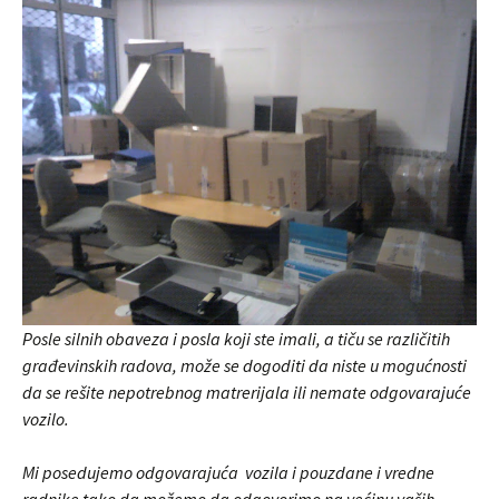
Posle silnih obaveza i posla koji ste imali, a tiču se različitih
građevinskih radova, može se dogoditi da niste u mogućnosti
da se rešite nepotrebnog matrerijala ili nemate odgovarajuće
vozilo.
Mi posedujemo odgovarajuća vozila i pouzdane i vredne
radnike tako da možemo da odgovorimo na većinu vaših