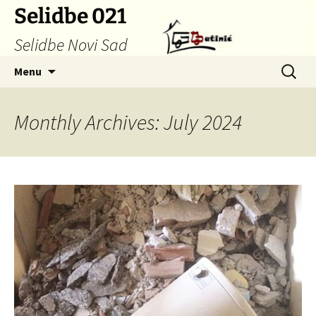
Skip
Selidbe 021
to
Selidbe Novi Sad
content
Search
Menu
for:
Monthly Archives: July 2024