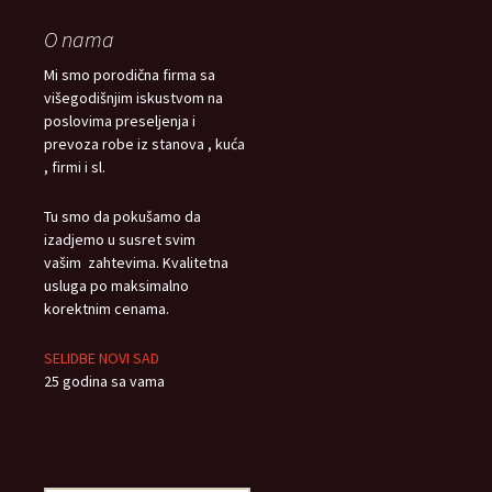
O nama
Mi smo porodična firma sa
višegodišnjim iskustvom na
poslovima preseljenja i
prevoza robe iz stanova , kuća
, firmi i sl.
Tu smo da pokušamo da
izadjemo u susret svim
vašim zahtevima. Kvalitetna
usluga po maksimalno
korektnim cenama.
SELIDBE NOVI SAD
25 godina sa vama